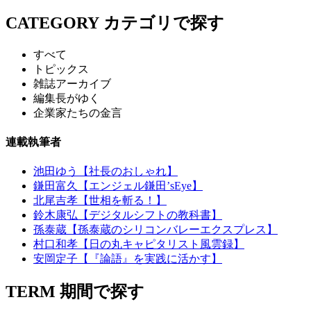
CATEGORY
カテゴリで探す
すべて
トピックス
雑誌アーカイブ
編集長がゆく
企業家たちの金言
連載執筆者
池田ゆう【社長のおしゃれ】
鎌田富久【エンジェル鎌田’sEye】
北尾吉孝【世相を斬る！】
鈴木康弘【デジタルシフトの教科書】
孫泰蔵【孫泰蔵のシリコンバレーエクスプレス】
村口和孝【日の丸キャピタリスト風雲録】
安岡定子【『論語』を実践に活かす】
TERM
期間で探す