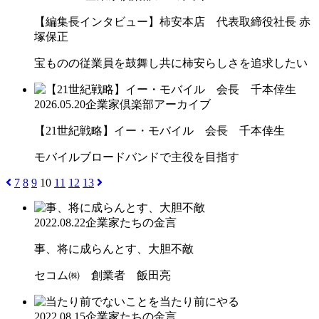
【編集長インタビュー】柿安本店 代表取締役社長 赤
塚保正
宝ものの従業員を鼓舞し共に柿安らしさを追求したい
2026.05.20
企業家倶楽部アーカイブ
【21世紀戦略】イー・モバイル 会長 千本倖生
モバイルブロードバンドで主役を目指す
7
8
9
10
11
12
13
2022.08.22
企業家たちの金言
事、将に成らんとす、大胆不敵
セコム㈱ 創業者 飯田亮
2022.08.15
企業家たちの金言