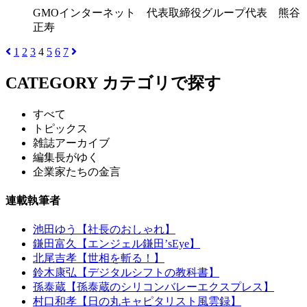
GMOインターネット 代表取締役グループ代表 熊谷
正寿
1
2
3
4
5
6
7
CATEGORY
カテゴリで探す
すべて
トピックス
雑誌アーカイブ
編集長がゆく
企業家たちの金言
連載執筆者
池田ゆう【社長のおしゃれ】
鎌田富久【エンジェル鎌田’sEye】
北尾吉孝【世相を斬る！】
鈴木康弘【デジタルシフトの教科書】
孫泰蔵【孫泰蔵のシリコンバレーエクスプレス】
村口和孝【日の丸キャピタリスト風雲録】