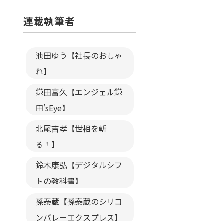
連載執筆者
池田ゆう【社長のおしゃ
れ】
鎌田富久【エンジェル鎌
田’sEye】
北尾吉孝【世相を斬
る！】
鈴木康弘【デジタルシフ
トの教科書】
孫泰蔵【孫泰蔵のシリコ
ンバレーエクスプレス】