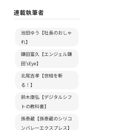
連載執筆者
池田ゆう【社長のおしゃ
れ】
鎌田富久【エンジェル鎌
田’sEye】
北尾吉孝【世相を斬
る！】
鈴木康弘【デジタルシフ
トの教科書】
孫泰蔵【孫泰蔵のシリコ
ンバレーエクスプレス】