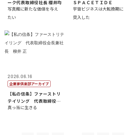
ーク代表取締役社長 櫻井均
ＳＰＡＣＥＴＩＤＥ
写真館に新たな価値を与え
宇宙ビジネスは大転換期に
たい
突入した
2026.06.16
企業家倶楽部アーカイブ
【私の信条】ファーストリ
テイリング 代表取締役会
真っ当に生きる
長兼社長 柳...