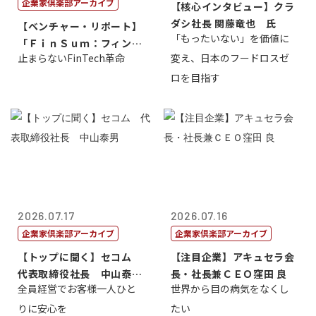
企業家倶楽部アーカイブ
【核心インタビュー】クラ
ダシ社長 関藤竜也 氏
【ベンチャー・リポート】
「もったいない」を価値に
「ＦｉｎＳｕｍ：フィンテ
止まらないFinTech革命
変え、日本のフードロスゼ
ック・サミッ...
ロを目指す
2026.07.17
2026.07.16
企業家倶楽部アーカイブ
企業家倶楽部アーカイブ
【トップに聞く】セコム
【注目企業】アキュセラ会
代表取締役社長 中山泰
長・社長兼ＣＥＯ窪田 良
全員経営でお客様一人ひと
世界から目の病気をなくし
男
りに安心を
たい