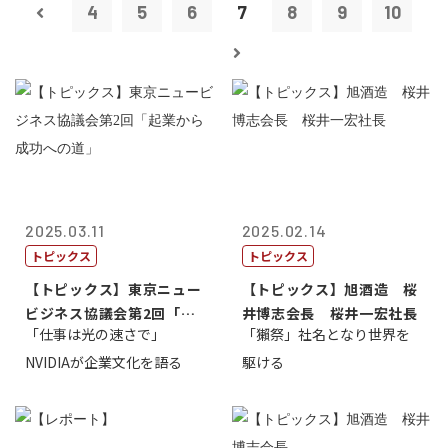
4
5
6
7
8
9
10
2025.03.11
2025.02.14
トピックス
トピックス
【トピックス】東京ニュー
【トピックス】旭酒造 桜
ビジネス協議会第2回「起
井博志会長 桜井一宏社長
「仕事は光の速さで」
「獺祭」社名となり世界を
業から成功へ...
NVIDIAが企業文化を語る
駆ける