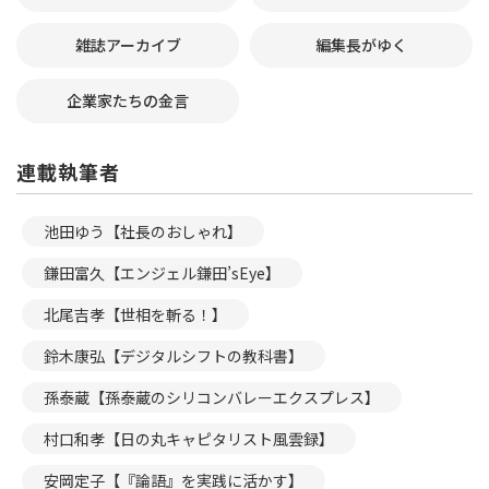
雑誌アーカイブ
編集長がゆく
企業家たちの金言
連載執筆者
池田ゆう【社長のおしゃれ】
鎌田富久【エンジェル鎌田’sEye】
北尾吉孝【世相を斬る！】
鈴木康弘【デジタルシフトの教科書】
孫泰蔵【孫泰蔵のシリコンバレーエクスプレス】
村口和孝【日の丸キャピタリスト風雲録】
安岡定子【『論語』を実践に活かす】