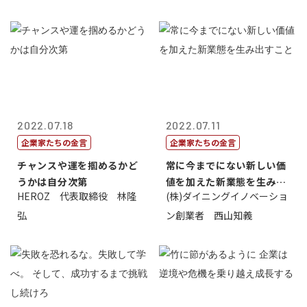
2022.07.18
2022.07.11
企業家たちの金言
企業家たちの金言
チャンスや運を掴めるかど
常に今までにない新しい価
うかは自分次第
値を加えた新業態を生み出
HEROZ 代表取締役 林隆
(株)ダイニングイノベーショ
すこと
弘
ン創業者 西山知義