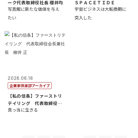
ーク代表取締役社長 櫻井均
ＳＰＡＣＥＴＩＤＥ
写真館に新たな価値を与え
宇宙ビジネスは大転換期に
たい
突入した
2026.06.16
企業家倶楽部アーカイブ
【私の信条】ファーストリ
テイリング 代表取締役会
真っ当に生きる
長兼社長 柳...