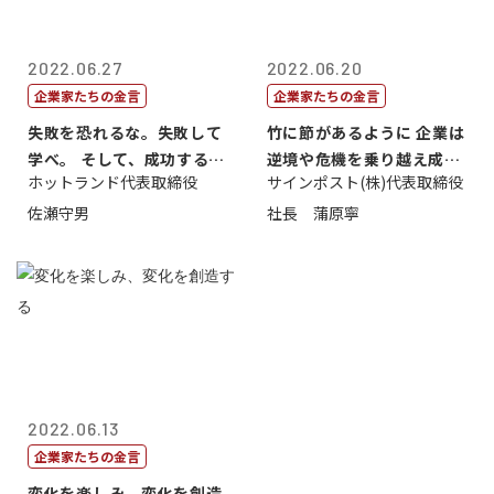
2022.06.27
2022.06.20
企業家たちの金言
企業家たちの金言
失敗を恐れるな。失敗して
竹に節があるように 企業は
学べ。 そして、成功するま
逆境や危機を乗り越え成長
ホットランド代表取締役
サインポスト(株)代表取締役
で挑戦し続...
する
佐瀬守男
社長 蒲原寧
2022.06.13
企業家たちの金言
変化を楽しみ、変化を創造