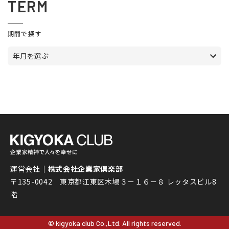
TERM
期間で探す
年月を選ぶ
運営会社｜
株式会社企業家倶楽部
〒135-0042 東京都江東区木場３－１６－８ レッタスビル8
階
© kigyoka club Co.,Ltd. All rights reserved.