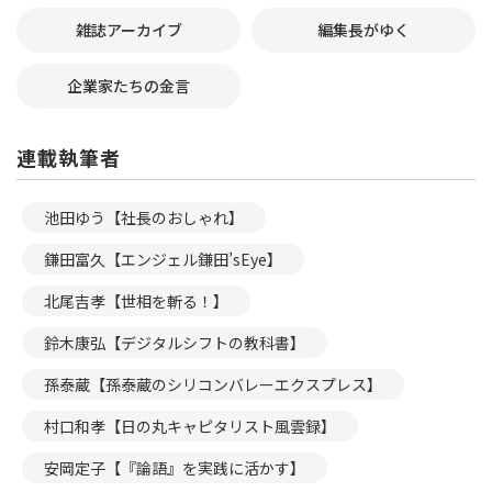
雑誌アーカイブ
編集長がゆく
企業家たちの金言
連載執筆者
池田ゆう【社長のおしゃれ】
鎌田富久【エンジェル鎌田’sEye】
北尾吉孝【世相を斬る！】
鈴木康弘【デジタルシフトの教科書】
孫泰蔵【孫泰蔵のシリコンバレーエクスプレス】
村口和孝【日の丸キャピタリスト風雲録】
安岡定子【『論語』を実践に活かす】