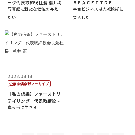
ーク代表取締役社長 櫻井均
ＳＰＡＣＥＴＩＤＥ
写真館に新たな価値を与え
宇宙ビジネスは大転換期に
たい
突入した
2026.06.16
企業家倶楽部アーカイブ
【私の信条】ファーストリ
テイリング 代表取締役会
真っ当に生きる
長兼社長 柳...