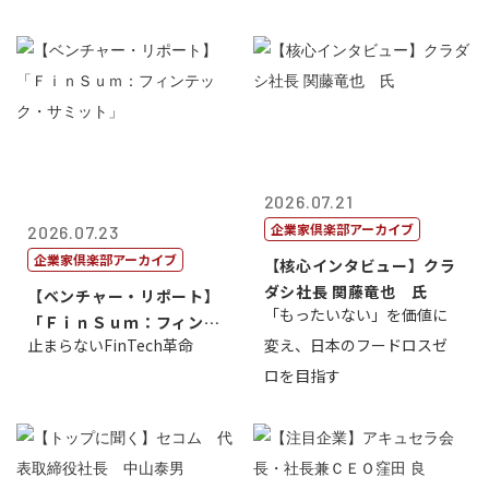
2026.07.21
企業家倶楽部アーカイブ
2026.07.23
企業家倶楽部アーカイブ
【核心インタビュー】クラ
ダシ社長 関藤竜也 氏
【ベンチャー・リポート】
「もったいない」を価値に
「ＦｉｎＳｕｍ：フィンテ
止まらないFinTech革命
変え、日本のフードロスゼ
ック・サミッ...
ロを目指す