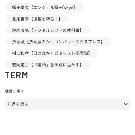
鎌田富久【エンジェル鎌田’sEye】
北尾吉孝【世相を斬る！】
鈴木康弘【デジタルシフトの教科書】
孫泰蔵【孫泰蔵のシリコンバレーエクスプレス】
村口和孝【日の丸キャピタリスト風雲録】
安岡定子【『論語』を実践に活かす】
TERM
期間で探す
年月を選ぶ