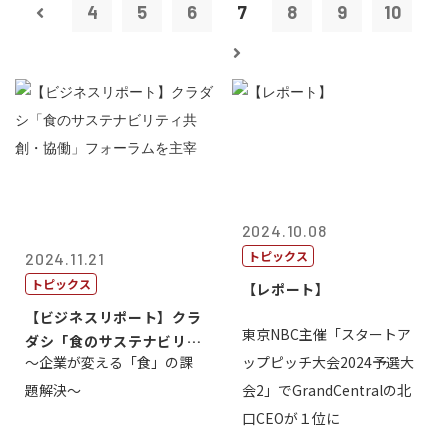
4
5
6
7
8
9
10
2024.10.08
トピックス
2024.11.21
トピックス
【レポート】
【ビジネスリポート】クラ
東京NBC主催「スタートア
ダシ「食のサステナビリテ
～企業が変える「食」の課
ップピッチ大会2024予選大
ィ共創・協働...
題解決～
会2」でGrandCentralの北
口CEOが１位に