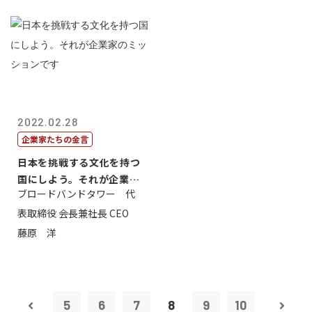
2022.02.28
企業家たちの金言
日本を挑戦する文化を持つ
国にしよう。それが企業家
ブロードバンドタワー 代
のミッション...
表取締役 会長兼社長 CEO
藤原 洋
5
6
7
8
9
10