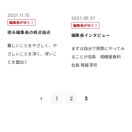
2021.11.15
2021.05.01
編集長がゆく！
編集長がゆく！
徳永編集長の視点論点
編集長インタビュー
難しいことをやさしく、や
まずは自分で実際にやってみ
さしいことを深く、深いこ
ることが信条 相模屋食料
とを面白く
社長 鳥越淳司
1
2
3