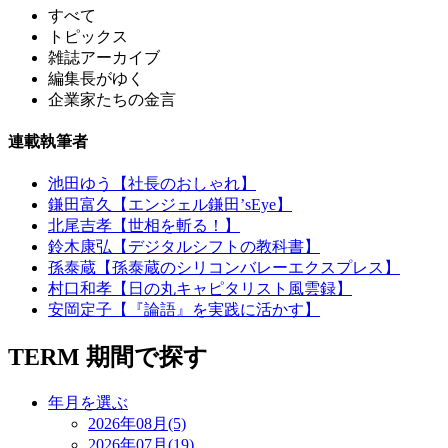
すべて
トピックス
雑誌アーカイブ
編集長がゆく
企業家たちの金言
連載執筆者
池田ゆう【社長のおしゃれ】
鎌田富久【エンジェル鎌田’sEye】
北尾吉孝【世相を斬る！】
鈴木康弘【デジタルシフトの教科書】
孫泰蔵【孫泰蔵のシリコンバレーエクスプレス】
村口和孝【日の丸キャピタリスト風雲録】
安岡定子【『論語』を実践に活かす】
TERM
期間で探す
年月を選ぶ
2026年08月(5)
2026年07月(19)