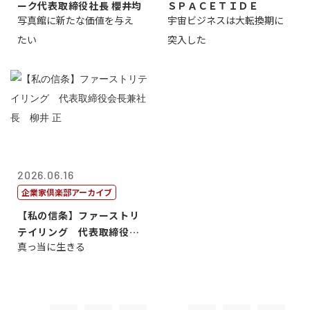
ーク代表取締役社長 櫻井均
ＳＰＡＣＥＴＩＤＥ
写真館に新たな価値を与え
宇宙ビジネスは大転換期に
たい
突入した
2026.06.16
企業家倶楽部アーカイブ
【私の信条】ファーストリ
テイリング 代表取締役会
真っ当に生きる
長兼社長 柳...