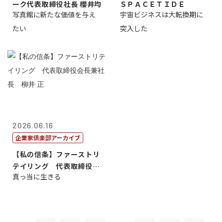
ーク代表取締役社長 櫻井均
ＳＰＡＣＥＴＩＤＥ
写真館に新たな価値を与え
宇宙ビジネスは大転換期に
たい
突入した
2026.06.16
企業家倶楽部アーカイブ
【私の信条】ファーストリ
テイリング 代表取締役会
真っ当に生きる
長兼社長 柳...