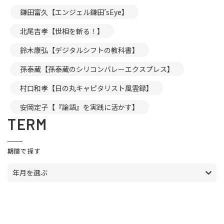
鎌田富久【エンジェル鎌田’sEye】
北尾吉孝【世相を斬る！】
鈴木康弘【デジタルシフトの教科書】
孫泰蔵【孫泰蔵のシリコンバレーエクスプレス】
村口和孝【日の丸キャピタリスト風雲録】
安岡定子【『論語』を実践に活かす】
TERM
期間で探す
年月を選ぶ