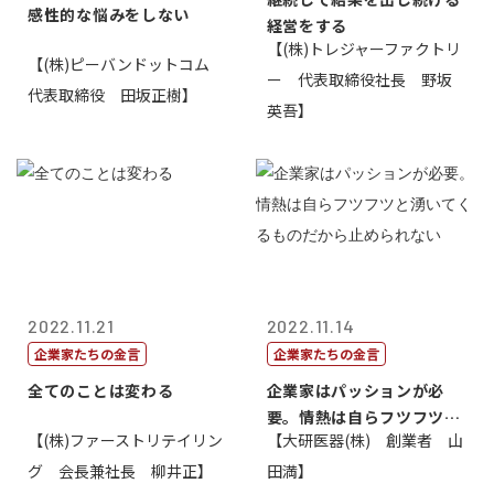
感性的な悩みをしない
経営をする
【(株)トレジャーファクトリ
【(株)ピーバンドットコム
ー 代表取締役社長 野坂
代表取締役 田坂正樹】
英吾】
2022.11.21
2022.11.14
企業家たちの金言
企業家たちの金言
全てのことは変わる
企業家はパッションが必
要。情熱は自らフツフツと
【(株)ファーストリテイリン
【大研医器(株) 創業者 山
湧いてくるもの...
グ 会長兼社長 柳井正】
田満】