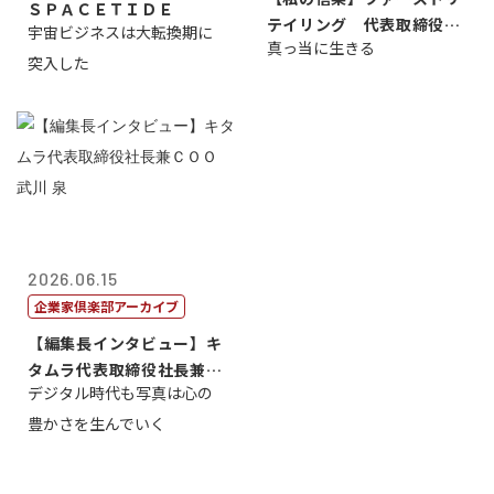
ＳＰＡＣＥＴＩＤＥ
テイリング 代表取締役会
宇宙ビジネスは大転換期に
真っ当に生きる
長兼社長 柳...
突入した
2026.06.15
企業家倶楽部アーカイブ
【編集長インタビュー】キ
タムラ代表取締役社長兼Ｃ
デジタル時代も写真は心の
ＯＯ 武川 ...
豊かさを生んでいく