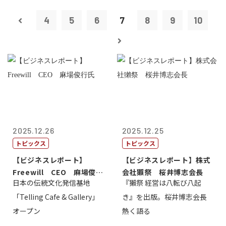
4
5
6
7
8
9
10
2025.12.26
2025.12.25
トピックス
トピックス
【ビジネスレポート】
【ビジネスレポート】株式
Freewill CEO 麻場俊行
会社獺祭 桜井博志会長
日本の伝統文化発信基地
『獺祭 経営は八転び八起
氏
「Telling Cafe & Gallery」
き』を出版。桜井博志会長
オープン
熱く語る