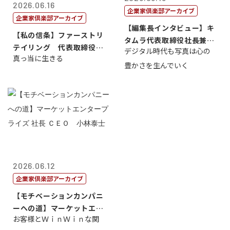
2026.06.16
企業家倶楽部アーカイブ
企業家倶楽部アーカイブ
【編集長インタビュー】キ
【私の信条】ファーストリ
タムラ代表取締役社長兼Ｃ
テイリング 代表取締役会
デジタル時代も写真は心の
ＯＯ 武川 ...
真っ当に生きる
長兼社長 柳...
豊かさを生んでいく
2026.06.12
企業家倶楽部アーカイブ
【モチベーションカンパニ
ーへの道】マーケットエン
お客様とＷｉｎＷｉｎな関
タープライズ...