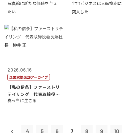
写真館に新たな価値を与え
宇宙ビジネスは大転換期に
たい
突入した
2026.06.16
企業家倶楽部アーカイブ
【私の信条】ファーストリ
テイリング 代表取締役会
真っ当に生きる
長兼社長 柳...
4
5
6
7
8
9
10