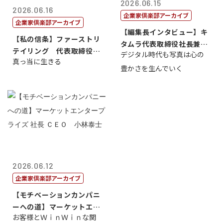
2026.06.15
2026.06.16
企業家倶楽部アーカイブ
企業家倶楽部アーカイブ
【編集長インタビュー】キ
【私の信条】ファーストリ
タムラ代表取締役社長兼Ｃ
テイリング 代表取締役会
デジタル時代も写真は心の
ＯＯ 武川 ...
真っ当に生きる
長兼社長 柳...
豊かさを生んでいく
2026.06.12
企業家倶楽部アーカイブ
【モチベーションカンパニ
ーへの道】マーケットエン
お客様とＷｉｎＷｉｎな関
タープライズ...