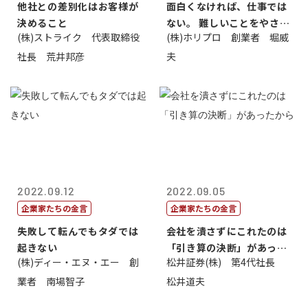
他社との差別化はお客様が
面白くなければ、仕事では
決めること
ない。 難しいことをやさし
(株)ストライク 代表取締役
(株)ホリプロ 創業者 堀威
く。やさし...
社長 荒井邦彦
夫
2022.09.12
2022.09.05
企業家たちの金言
企業家たちの金言
失敗して転んでもタダでは
会社を潰さずにこれたのは
起きない
「引き算の決断」があった
(株)ディー・エヌ・エー 創
松井証券(株) 第4代社長
から
業者 南場智子
松井道夫