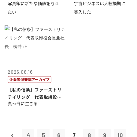
写真館に新たな価値を与え
宇宙ビジネスは大転換期に
たい
突入した
2026.06.16
企業家倶楽部アーカイブ
【私の信条】ファーストリ
テイリング 代表取締役会
真っ当に生きる
長兼社長 柳...
4
5
6
7
8
9
10