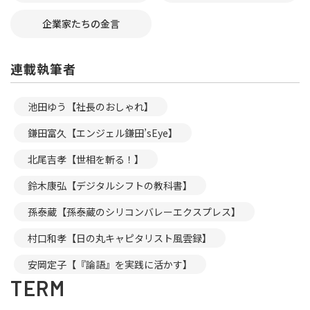
企業家たちの金言
連載執筆者
池田ゆう【社長のおしゃれ】
鎌田富久【エンジェル鎌田’sEye】
北尾吉孝【世相を斬る！】
鈴木康弘【デジタルシフトの教科書】
孫泰蔵【孫泰蔵のシリコンバレーエクスプレス】
村口和孝【日の丸キャピタリスト風雲録】
安岡定子【『論語』を実践に活かす】
TERM