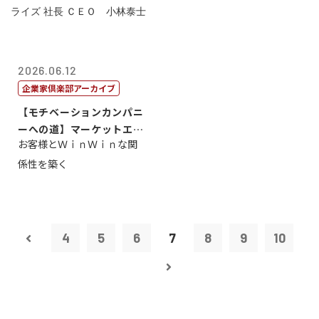
2026.06.12
企業家倶楽部アーカイブ
【モチベーションカンパニ
ーへの道】マーケットエン
お客様とＷｉｎＷｉｎな関
タープライズ...
係性を築く
4
5
6
7
8
9
10