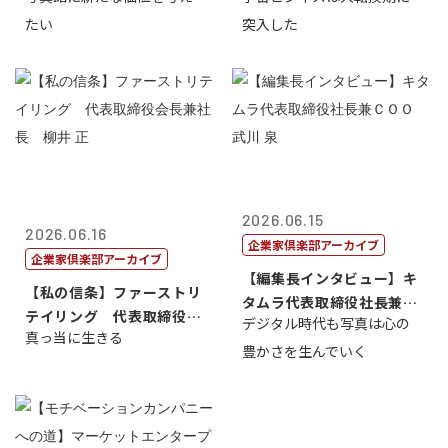
たい
突入した
2026.06.15
2026.06.16
企業家倶楽部アーカイブ
企業家倶楽部アーカイブ
【編集長インタビュー】キ
【私の信条】ファーストリ
タムラ代表取締役社長兼Ｃ
テイリング 代表取締役会
デジタル時代も写真は心の
ＯＯ 武川 ...
真っ当に生きる
長兼社長 柳...
豊かさを生んでいく