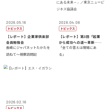
2026.05.16
2026.04.06
トピックス
トピックス
【レポート】企業家倶楽部
【レポート】第3回「起業
会員勉強会
から成功への道～革新―挑
長崎にジャパネットたかたを
「全ての答えは現場にあ
戦の先にある...
訪ねて～視察訪問記
る」
2026.02.16
トピックス