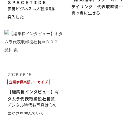
ＳＰＡＣＥＴＩＤＥ
テイリング 代表取締役会
宇宙ビジネスは大転換期に
真っ当に生きる
長兼社長 柳...
突入した
2026.06.15
企業家倶楽部アーカイブ
【編集長インタビュー】キ
タムラ代表取締役社長兼Ｃ
デジタル時代も写真は心の
ＯＯ 武川 ...
豊かさを生んでいく