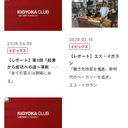
2026.02.16
2026.04.06
トピックス
トピックス
【レポート】エス・イガラ
【レポート】第3回「起業
シ
から成功への道～革新―挑
「働き方改革を推進、新時
「全ての答えは現場にあ
戦の先にある...
代のベーカリーを追求」
る」
エス・イガラシ