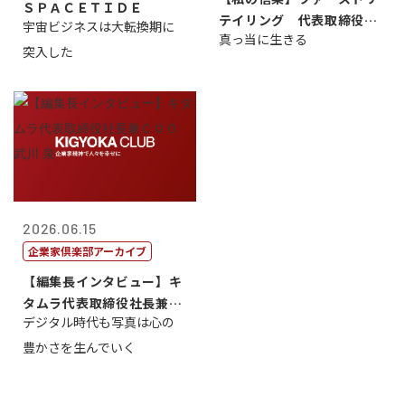
ＳＰＡＣＥＴＩＤＥ
テイリング 代表取締役会
宇宙ビジネスは大転換期に
真っ当に生きる
長兼社長 柳...
突入した
2026.06.15
企業家倶楽部アーカイブ
【編集長インタビュー】キ
タムラ代表取締役社長兼Ｃ
デジタル時代も写真は心の
ＯＯ 武川 ...
豊かさを生んでいく