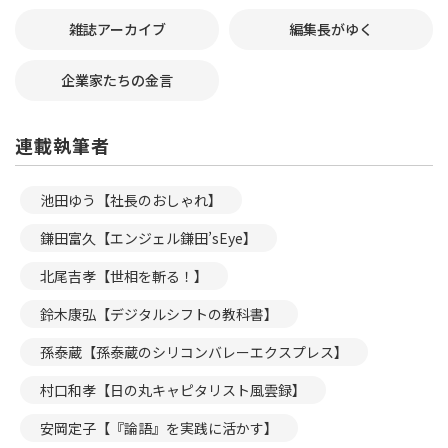
雑誌アーカイブ
編集長がゆく
企業家たちの金言
連載執筆者
池田ゆう【社長のおしゃれ】
鎌田富久【エンジェル鎌田’sEye】
北尾吉孝【世相を斬る！】
鈴木康弘【デジタルシフトの教科書】
孫泰蔵【孫泰蔵のシリコンバレーエクスプレス】
村口和孝【日の丸キャピタリスト風雲録】
安岡定子【『論語』を実践に活かす】