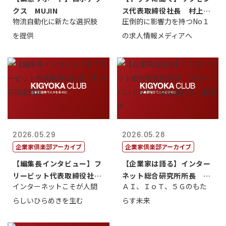
クス MUJIN
ス代表取締役社長 村上太
物流自動化に新たな選択肢
圧倒的に影響力を持つNo１
一 氏
を提供
の求人情報メディアへ
2026.05.29
2026.05.28
企業家倶楽部アーカイブ
企業家倶楽部アーカイブ
【編集長インタビュー】フ
【企業家は語る】インター
リービット代表取締役社長
ネット総合研究所所長 ブ
インターネットこそが人間
ＡＩ、ＩｏＴ、５Ｇのもた
ＣＥＯ 石田...
ロードバンド...
らしいひらめきを生む
らす未来