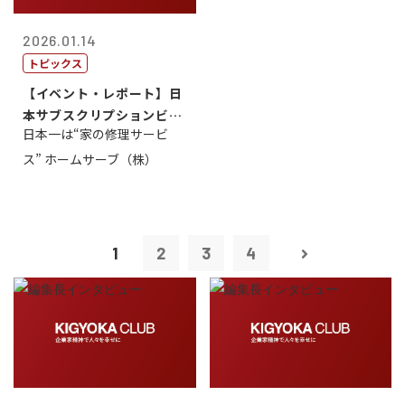
2026.01.14
トピックス
【イベント・レポート】日
本サブスクリプションビジ
日本一は“家の修理サービ
ネス大賞20...
ス” ホームサーブ（株）
1
2
3
4