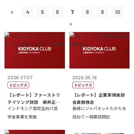
4
5
6
7
8
9
10
2026.07.07
2026.05.16
トピックス
トピックス
【レポート】ファーストリ
【レポート】企業家倶楽部
テイリング財団 柳井正
会員勉強会
インドネシア高校生向け奨
長崎にジャパネットたかたを
理事長
学金事業を実施
訪ねて～視察訪問記