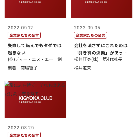
2022.09.12
2022.09.05
企業家たちの金言
企業家たちの金言
失敗して転んでもタダでは
会社を潰さずにこれたのは
起きない
「引き算の決断」があった
(株)ディー・エヌ・エー 創
松井証券(株) 第4代社長
から
業者 南場智子
松井道夫
2022.08.29
企業家たちの金言