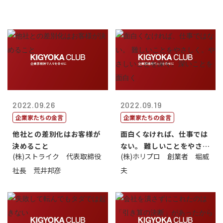
2022.09.26
2022.09.19
企業家たちの金言
企業家たちの金言
他社との差別化はお客様が
面白くなければ、仕事では
決めること
ない。 難しいことをやさし
(株)ストライク 代表取締役
(株)ホリプロ 創業者 堀威
く。やさし...
社長 荒井邦彦
夫