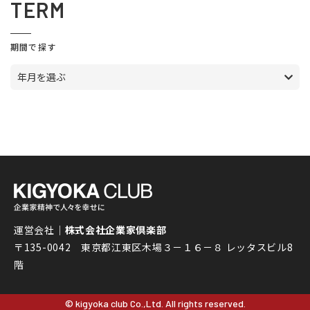
TERM
期間で探す
年月を選ぶ
運営会社｜
株式会社企業家倶楽部
〒135-0042 東京都江東区木場３－１６－８ レッタスビル8
階
© kigyoka club Co.,Ltd. All rights reserved.