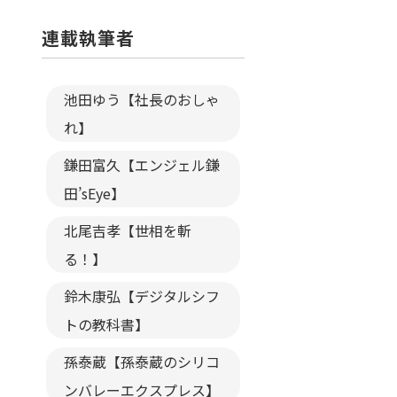
連載執筆者
池田ゆう【社長のおしゃ
れ】
鎌田富久【エンジェル鎌
田’sEye】
北尾吉孝【世相を斬
る！】
鈴木康弘【デジタルシフ
トの教科書】
孫泰蔵【孫泰蔵のシリコ
ンバレーエクスプレス】