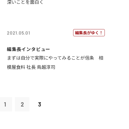
深いことを面白く
編集長がゆく！
2021.05.01
編集長インタビュー
まずは自分で実際にやってみることが信条 相
模屋食料 社長 鳥越淳司
1
2
3