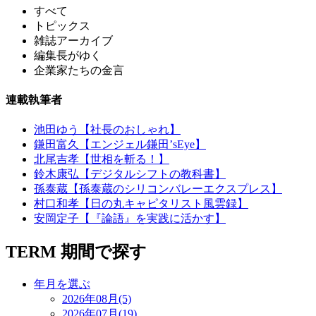
すべて
トピックス
雑誌アーカイブ
編集長がゆく
企業家たちの金言
連載執筆者
池田ゆう【社長のおしゃれ】
鎌田富久【エンジェル鎌田’sEye】
北尾吉孝【世相を斬る！】
鈴木康弘【デジタルシフトの教科書】
孫泰蔵【孫泰蔵のシリコンバレーエクスプレス】
村口和孝【日の丸キャピタリスト風雲録】
安岡定子【『論語』を実践に活かす】
TERM
期間で探す
年月を選ぶ
2026年08月(5)
2026年07月(19)