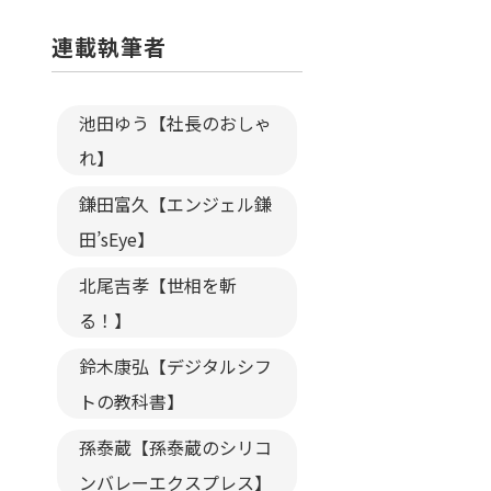
連載執筆者
池田ゆう【社長のおしゃ
れ】
鎌田富久【エンジェル鎌
田’sEye】
北尾吉孝【世相を斬
る！】
鈴木康弘【デジタルシフ
トの教科書】
孫泰蔵【孫泰蔵のシリコ
ンバレーエクスプレス】