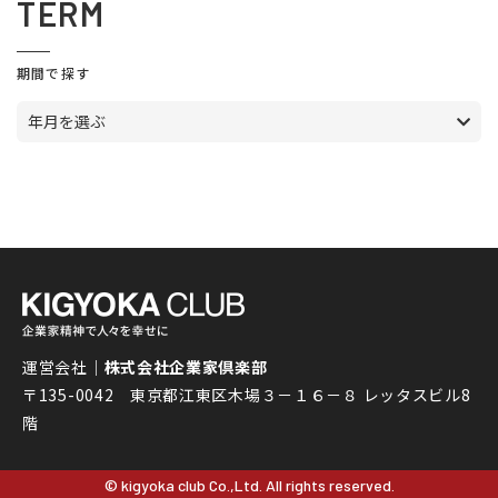
TERM
期間で探す
年月を選ぶ
運営会社｜
株式会社企業家倶楽部
〒135-0042 東京都江東区木場３－１６－８ レッタスビル8
階
© kigyoka club Co.,Ltd. All rights reserved.