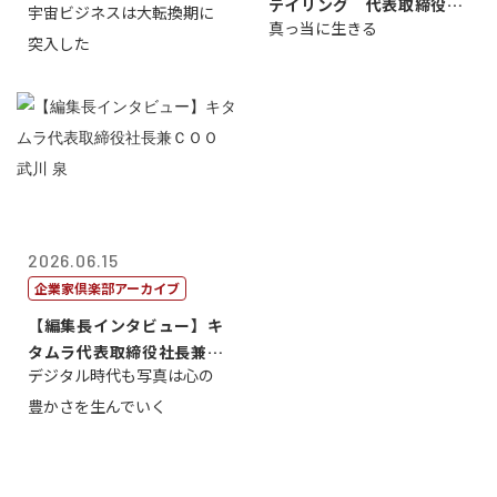
テイリング 代表取締役会
宇宙ビジネスは大転換期に
真っ当に生きる
長兼社長 柳...
突入した
2026.06.15
企業家倶楽部アーカイブ
【編集長インタビュー】キ
タムラ代表取締役社長兼Ｃ
デジタル時代も写真は心の
ＯＯ 武川 ...
豊かさを生んでいく