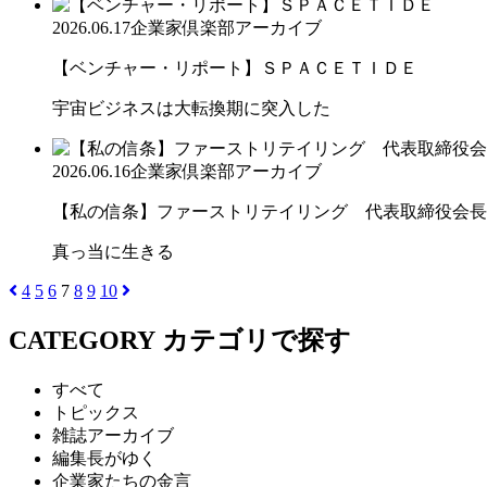
2026.06.17
企業家倶楽部アーカイブ
【ベンチャー・リポート】ＳＰＡＣＥＴＩＤＥ
宇宙ビジネスは大転換期に突入した
2026.06.16
企業家倶楽部アーカイブ
【私の信条】ファーストリテイリング 代表取締役会長兼
真っ当に生きる
4
5
6
7
8
9
10
CATEGORY
カテゴリで探す
すべて
トピックス
雑誌アーカイブ
編集長がゆく
企業家たちの金言