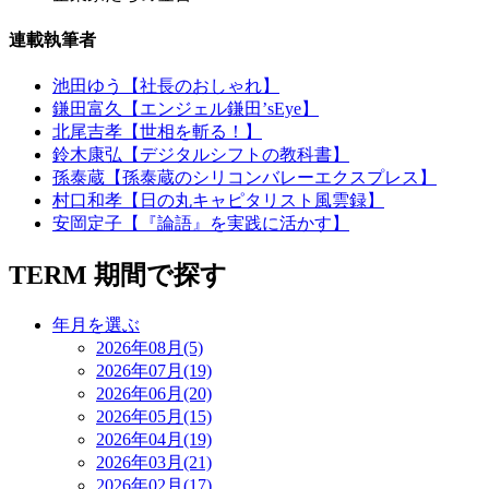
連載執筆者
池田ゆう【社長のおしゃれ】
鎌田富久【エンジェル鎌田’sEye】
北尾吉孝【世相を斬る！】
鈴木康弘【デジタルシフトの教科書】
孫泰蔵【孫泰蔵のシリコンバレーエクスプレス】
村口和孝【日の丸キャピタリスト風雲録】
安岡定子【『論語』を実践に活かす】
TERM
期間で探す
年月を選ぶ
2026年08月(5)
2026年07月(19)
2026年06月(20)
2026年05月(15)
2026年04月(19)
2026年03月(21)
2026年02月(17)