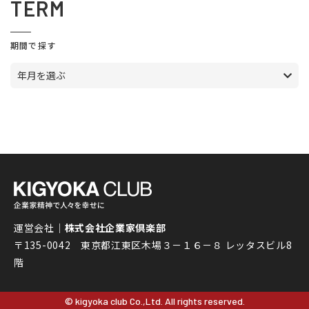
TERM
期間で探す
年月を選ぶ
運営会社｜
株式会社企業家倶楽部
〒135-0042 東京都江東区木場３－１６－８ レッタスビル8
階
© kigyoka club Co.,Ltd. All rights reserved.