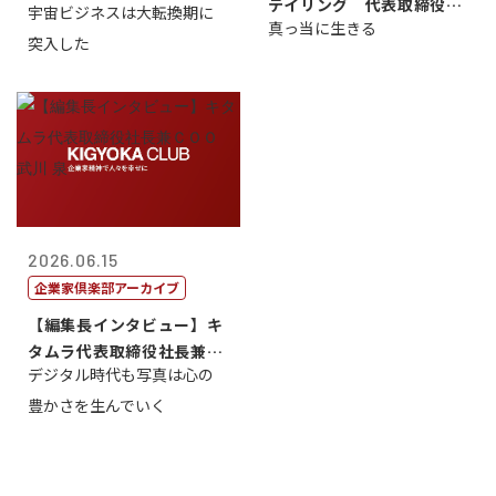
テイリング 代表取締役会
宇宙ビジネスは大転換期に
真っ当に生きる
長兼社長 柳...
突入した
2026.06.15
企業家倶楽部アーカイブ
【編集長インタビュー】キ
タムラ代表取締役社長兼Ｃ
デジタル時代も写真は心の
ＯＯ 武川 ...
豊かさを生んでいく