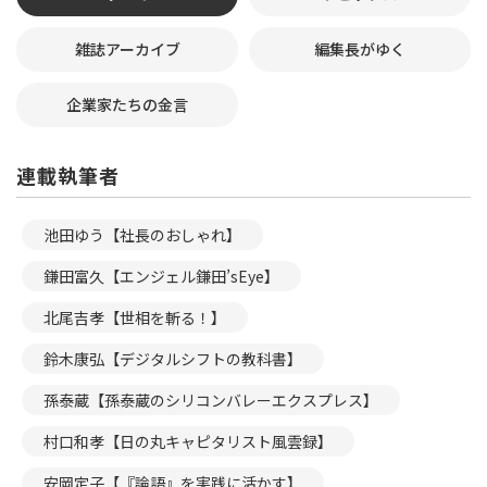
雑誌アーカイブ
編集長がゆく
企業家たちの金言
連載執筆者
池田ゆう【社長のおしゃれ】
鎌田富久【エンジェル鎌田’sEye】
北尾吉孝【世相を斬る！】
鈴木康弘【デジタルシフトの教科書】
孫泰蔵【孫泰蔵のシリコンバレーエクスプレス】
村口和孝【日の丸キャピタリスト風雲録】
安岡定子【『論語』を実践に活かす】