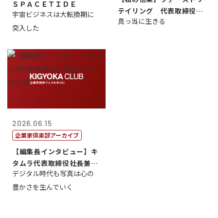
ＳＰＡＣＥＴＩＤＥ
テイリング 代表取締役会
宇宙ビジネスは大転換期に
真っ当に生きる
長兼社長 柳...
突入した
2026.06.15
企業家倶楽部アーカイブ
【編集長インタビュー】キ
タムラ代表取締役社長兼Ｃ
デジタル時代も写真は心の
ＯＯ 武川 ...
豊かさを生んでいく