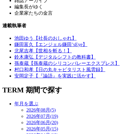
雑誌アーカイブ
編集長がゆく
企業家たちの金言
連載執筆者
池田ゆう【社長のおしゃれ】
鎌田富久【エンジェル鎌田’sEye】
北尾吉孝【世相を斬る！】
鈴木康弘【デジタルシフトの教科書】
孫泰蔵【孫泰蔵のシリコンバレーエクスプレス】
村口和孝【日の丸キャピタリスト風雲録】
安岡定子【『論語』を実践に活かす】
TERM
期間で探す
年月を選ぶ
2026年08月(5)
2026年07月(19)
2026年06月(20)
2026年05月(15)