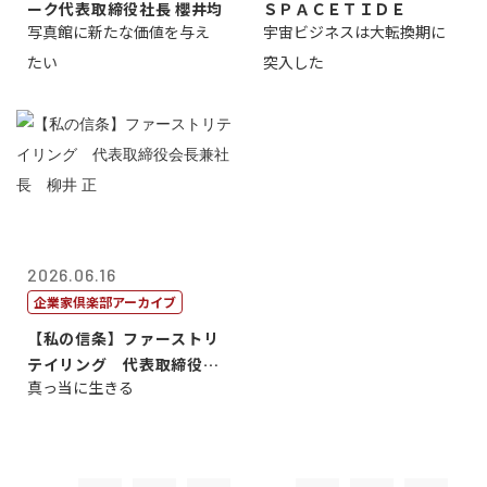
ーク代表取締役社長 櫻井均
ＳＰＡＣＥＴＩＤＥ
写真館に新たな価値を与え
宇宙ビジネスは大転換期に
たい
突入した
2026.06.16
企業家倶楽部アーカイブ
【私の信条】ファーストリ
テイリング 代表取締役会
真っ当に生きる
長兼社長 柳...