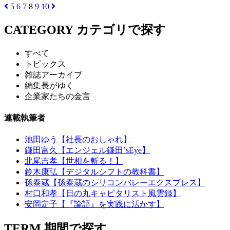
5
6
7
8
9
10
CATEGORY
カテゴリで探す
すべて
トピックス
雑誌アーカイブ
編集長がゆく
企業家たちの金言
連載執筆者
池田ゆう【社長のおしゃれ】
鎌田富久【エンジェル鎌田’sEye】
北尾吉孝【世相を斬る！】
鈴木康弘【デジタルシフトの教科書】
孫泰蔵【孫泰蔵のシリコンバレーエクスプレス】
村口和孝【日の丸キャピタリスト風雲録】
安岡定子【『論語』を実践に活かす】
TERM
期間で探す