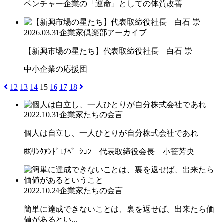
ベンチャー企業の「運命」としての体質改善
2026.03.31
企業家倶楽部アーカイブ
【新興市場の星たち】代表取締役社長 白石 崇
中小企業の応援団
12
13
14
15
16
17
18
2022.10.31
企業家たちの金言
個人は自立し、一人ひとりが自分株式会社であれ
㈱ﾘﾝｸｱﾝﾄﾞﾓﾁﾍﾞｰｼｮﾝ 代表取締役会長 小笹芳央
2022.10.24
企業家たちの金言
簡単に達成できないことは、裏を返せば、出来たら価
値があるとい...