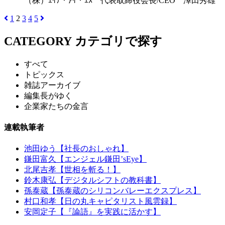
（株）ｴｲﾁ・ｱｲ・ｴｽ 代表取締役会長/CEO 澤田秀雄
1
2
3
4
5
CATEGORY
カテゴリで探す
すべて
トピックス
雑誌アーカイブ
編集長がゆく
企業家たちの金言
連載執筆者
池田ゆう【社長のおしゃれ】
鎌田富久【エンジェル鎌田’sEye】
北尾吉孝【世相を斬る！】
鈴木康弘【デジタルシフトの教科書】
孫泰蔵【孫泰蔵のシリコンバレーエクスプレス】
村口和孝【日の丸キャピタリスト風雲録】
安岡定子【『論語』を実践に活かす】