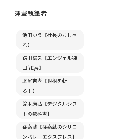
連載執筆者
池田ゆう【社長のおしゃ
れ】
鎌田富久【エンジェル鎌
田’sEye】
北尾吉孝【世相を斬
る！】
鈴木康弘【デジタルシフ
トの教科書】
孫泰蔵【孫泰蔵のシリコ
ンバレーエクスプレス】