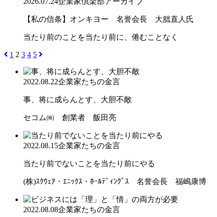
2026.07.24
企業家倶楽部アーカイブ
【私の信条】オンキヨー 名誉会長 大朏直人氏
当たり前のことを当たり前に、倦むことなく
1
2
3
4
5
2022.08.22
企業家たちの金言
事、将に成らんとす、大胆不敵
セコム㈱ 創業者 飯田亮
2022.08.15
企業家たちの金言
当たり前でないことを当たり前にやる
(株)ｽｸｳｪｱ・ｴﾆｯｸｽ・ﾎｰﾙﾃﾞｨﾝｸﾞｽ 名誉会長 福嶋康博
2022.08.08
企業家たちの金言