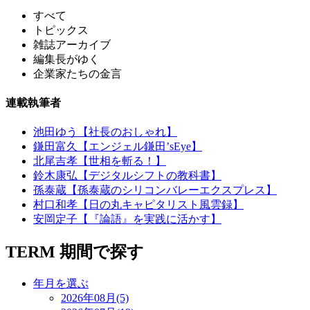
すべて
トピックス
雑誌アーカイブ
編集長がゆく
企業家たちの金言
連載執筆者
池田ゆう【社長のおしゃれ】
鎌田富久【エンジェル鎌田’sEye】
北尾吉孝【世相を斬る！】
鈴木康弘【デジタルシフトの教科書】
孫泰蔵【孫泰蔵のシリコンバレーエクスプレス】
村口和孝【日の丸キャピタリスト風雲録】
安岡定子【『論語』を実践に活かす】
TERM
期間で探す
年月を選ぶ
2026年08月(5)