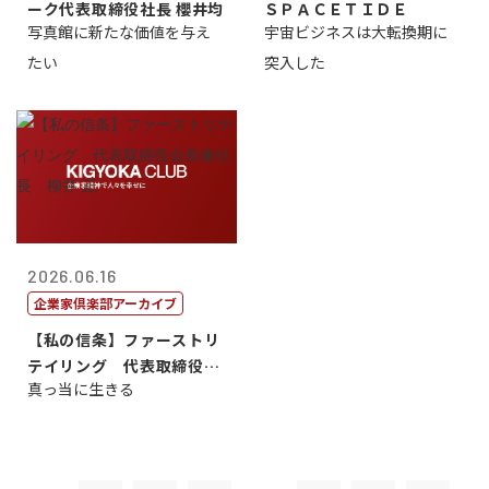
ーク代表取締役社長 櫻井均
ＳＰＡＣＥＴＩＤＥ
写真館に新たな価値を与え
宇宙ビジネスは大転換期に
たい
突入した
2026.06.16
企業家倶楽部アーカイブ
【私の信条】ファーストリ
テイリング 代表取締役会
真っ当に生きる
長兼社長 柳...