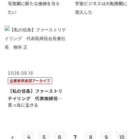
写真館に新たな価値を与え
宇宙ビジネスは大転換期に
たい
突入した
2026.06.16
企業家倶楽部アーカイブ
【私の信条】ファーストリ
テイリング 代表取締役会
真っ当に生きる
長兼社長 柳...
4
5
6
7
8
9
10