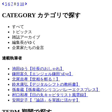
5
6
7
8
9
10
CATEGORY
カテゴリで探す
すべて
トピックス
雑誌アーカイブ
編集長がゆく
企業家たちの金言
連載執筆者
池田ゆう【社長のおしゃれ】
鎌田富久【エンジェル鎌田’sEye】
北尾吉孝【世相を斬る！】
鈴木康弘【デジタルシフトの教科書】
孫泰蔵【孫泰蔵のシリコンバレーエクスプレス】
村口和孝【日の丸キャピタリスト風雲録】
安岡定子【『論語』を実践に活かす】