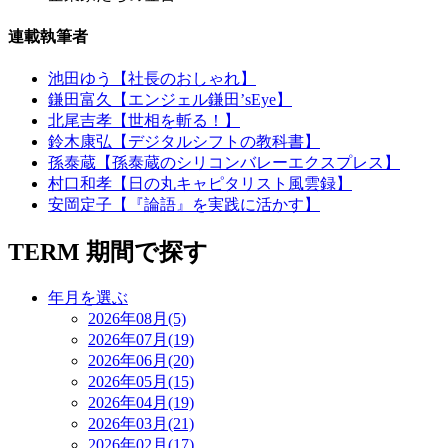
連載執筆者
池田ゆう【社長のおしゃれ】
鎌田富久【エンジェル鎌田’sEye】
北尾吉孝【世相を斬る！】
鈴木康弘【デジタルシフトの教科書】
孫泰蔵【孫泰蔵のシリコンバレーエクスプレス】
村口和孝【日の丸キャピタリスト風雲録】
安岡定子【『論語』を実践に活かす】
TERM
期間で探す
年月を選ぶ
2026年08月(5)
2026年07月(19)
2026年06月(20)
2026年05月(15)
2026年04月(19)
2026年03月(21)
2026年02月(17)