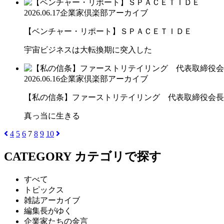
2026.06.17
企業家倶楽部アーカイブ
【ベンチャー・リポート】ＳＰＡＣＥＴＩＤＥ
宇宙ビジネスは大転換期に突入した
2026.06.16
企業家倶楽部アーカイブ
【私の信条】ファーストリテイリング 代表取締役会長兼
真っ当に生きる
4
5
6
7
8
9
10
CATEGORY
カテゴリで探す
すべて
トピックス
雑誌アーカイブ
編集長がゆく
企業家たちの金言