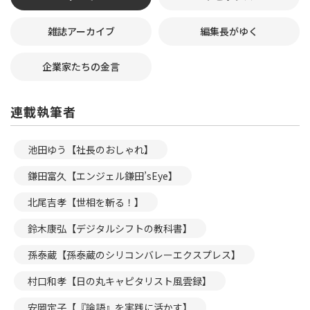
雑誌アーカイブ
編集長がゆく
企業家たちの金言
連載執筆者
池田ゆう【社長のおしゃれ】
鎌田富久【エンジェル鎌田’sEye】
北尾吉孝【世相を斬る！】
鈴木康弘【デジタルシフトの教科書】
孫泰蔵【孫泰蔵のシリコンバレーエクスプレス】
村口和孝【日の丸キャピタリスト風雲録】
安岡定子【『論語』を実践に活かす】