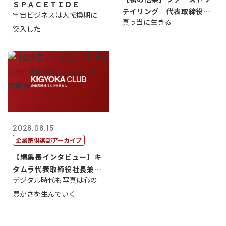
ＳＰＡＣＥＴＩＤＥ
テイリング 代表取締役会
宇宙ビジネスは大転換期に
真っ当に生きる
長兼社長 柳...
突入した
2026.06.15
企業家倶楽部アーカイブ
【編集長インタビュー】キ
タムラ代表取締役社長兼Ｃ
デジタル時代も写真は心の
ＯＯ 武川 ...
豊かさを生んでいく