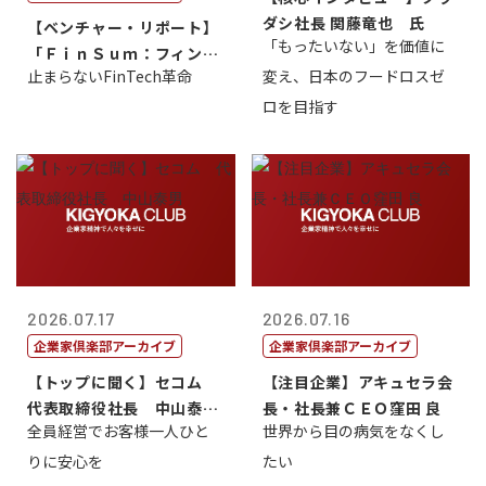
ダシ社長 関藤竜也 氏
【ベンチャー・リポート】
「もったいない」を価値に
「ＦｉｎＳｕｍ：フィンテ
止まらないFinTech革命
変え、日本のフードロスゼ
ック・サミッ...
ロを目指す
2026.07.17
2026.07.16
企業家倶楽部アーカイブ
企業家倶楽部アーカイブ
【トップに聞く】セコム
【注目企業】アキュセラ会
代表取締役社長 中山泰
長・社長兼ＣＥＯ窪田 良
全員経営でお客様一人ひと
世界から目の病気をなくし
男
りに安心を
たい