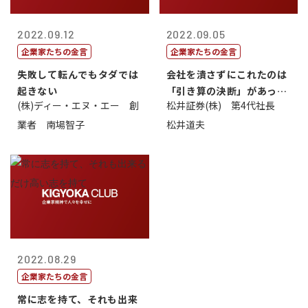
2022.09.12
2022.09.05
企業家たちの金言
企業家たちの金言
失敗して転んでもタダでは
会社を潰さずにこれたのは
起きない
「引き算の決断」があった
(株)ディー・エヌ・エー 創
松井証券(株) 第4代社長
から
業者 南場智子
松井道夫
2022.08.29
企業家たちの金言
常に志を持て、それも出来