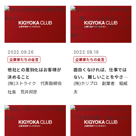
2022.09.26
2022.09.19
企業家たちの金言
企業家たちの金言
他社との差別化はお客様が
面白くなければ、仕事では
決めること
ない。 難しいことをやさし
(株)ストライク 代表取締役
(株)ホリプロ 創業者 堀威
く。やさし...
社長 荒井邦彦
夫