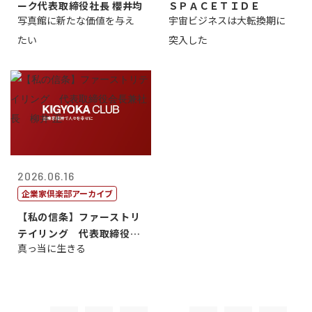
ーク代表取締役社長 櫻井均
ＳＰＡＣＥＴＩＤＥ
写真館に新たな価値を与え
宇宙ビジネスは大転換期に
たい
突入した
2026.06.16
企業家倶楽部アーカイブ
【私の信条】ファーストリ
テイリング 代表取締役会
真っ当に生きる
長兼社長 柳...