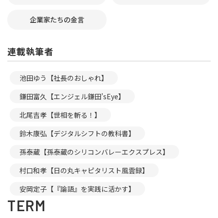
企業家たちの金言
連載執筆者
池田ゆう【社長のおしゃれ】
鎌田富久【エンジェル鎌田’sEye】
北尾吉孝【世相を斬る！】
鈴木康弘【デジタルシフトの教科書】
孫泰蔵【孫泰蔵のシリコンバレーエクスプレス】
村口和孝【日の丸キャピタリスト風雲録】
安岡定子【『論語』を実践に活かす】
TERM