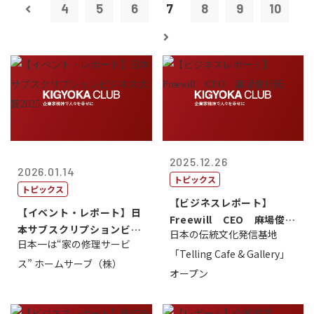
4
5
6
7
8
9
10
2025.12.26
2026.01.14
トピックス
トピックス
【ビジネスレポート】
【イベント・レポート】日
Freewill CEO 麻場俊行
本サブスクリプションビジ
日本の伝統文化発信基地
氏
日本一は“家の修理サービ
ネス大賞20...
「Telling Cafe & Gallery」
ス” ホームサーブ（株）
オープン