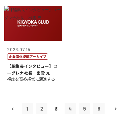
2026.07.15
企業家倶楽部アーカイブ
【編集長インタビュー】ユ
ーグレナ社長 出雲 充
視座を高め経営に邁進する
1
2
3
4
5
6