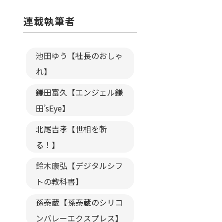
連載執筆者
池田ゆう【社長のおしゃ
れ】
鎌田富久【エンジェル鎌
田’sEye】
北尾吉孝【世相を斬
る！】
鈴木康弘【デジタルシフ
トの教科書】
孫泰蔵【孫泰蔵のシリコ
ンバレーエクスプレス】