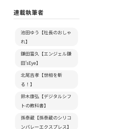
連載執筆者
池田ゆう【社長のおしゃ
れ】
鎌田富久【エンジェル鎌
田’sEye】
北尾吉孝【世相を斬
る！】
鈴木康弘【デジタルシフ
トの教科書】
孫泰蔵【孫泰蔵のシリコ
ンバレーエクスプレス】