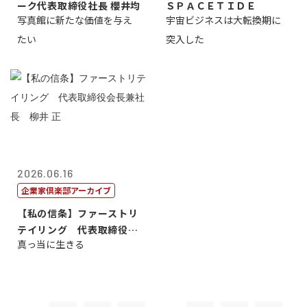
ーク代表取締役社長 櫻井均
ＳＰＡＣＥＴＩＤＥ
写真館に新たな価値を与え
宇宙ビジネスは大転換期に
たい
突入した
2026.06.16
企業家倶楽部アーカイブ
【私の信条】ファーストリ
テイリング 代表取締役会
真っ当に生きる
長兼社長 柳...