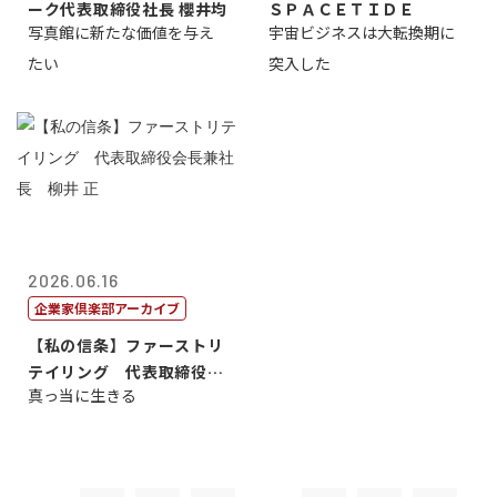
ーク代表取締役社長 櫻井均
ＳＰＡＣＥＴＩＤＥ
写真館に新たな価値を与え
宇宙ビジネスは大転換期に
たい
突入した
2026.06.16
企業家倶楽部アーカイブ
【私の信条】ファーストリ
テイリング 代表取締役会
真っ当に生きる
長兼社長 柳...