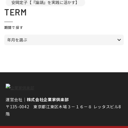
安岡定子【『論語』を実践に活かす】
TERM
期間で探す
年月を選ぶ
運営会社｜
株式会社企業家倶楽部
〒135-0042 東京都江東区木場３－１６－８ レッタスビル8
階