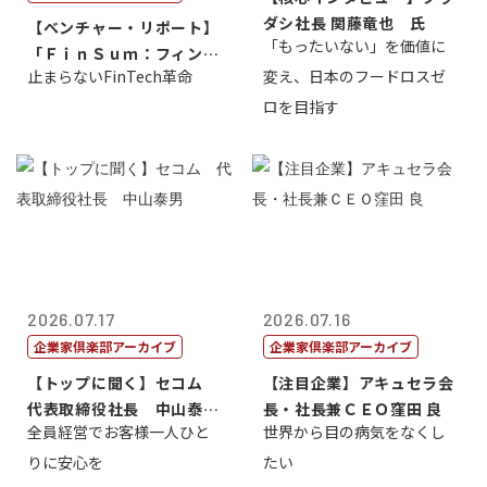
ダシ社長 関藤竜也 氏
【ベンチャー・リポート】
「もったいない」を価値に
「ＦｉｎＳｕｍ：フィンテ
止まらないFinTech革命
変え、日本のフードロスゼ
ック・サミッ...
ロを目指す
2026.07.17
2026.07.16
企業家倶楽部アーカイブ
企業家倶楽部アーカイブ
【トップに聞く】セコム
【注目企業】アキュセラ会
代表取締役社長 中山泰
長・社長兼ＣＥＯ窪田 良
全員経営でお客様一人ひと
世界から目の病気をなくし
男
りに安心を
たい