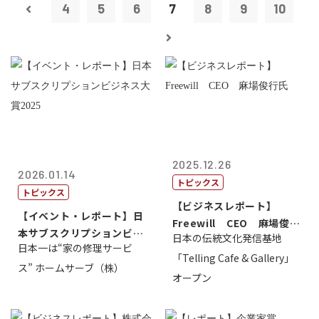
4
5
6
7
8
9
10
2025.12.26
2026.01.14
トピックス
トピックス
【ビジネスレポート】
【イベント・レポート】日
Freewill CEO 麻場俊行
本サブスクリプションビジ
日本の伝統文化発信基地
氏
日本一は“家の修理サービ
ネス大賞20...
「Telling Cafe & Gallery」
ス” ホームサーブ（株）
オープン