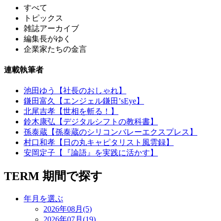
すべて
トピックス
雑誌アーカイブ
編集長がゆく
企業家たちの金言
連載執筆者
池田ゆう【社長のおしゃれ】
鎌田富久【エンジェル鎌田’sEye】
北尾吉孝【世相を斬る！】
鈴木康弘【デジタルシフトの教科書】
孫泰蔵【孫泰蔵のシリコンバレーエクスプレス】
村口和孝【日の丸キャピタリスト風雲録】
安岡定子【『論語』を実践に活かす】
TERM
期間で探す
年月を選ぶ
2026年08月(5)
2026年07月(19)