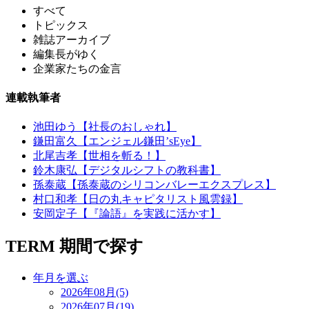
すべて
トピックス
雑誌アーカイブ
編集長がゆく
企業家たちの金言
連載執筆者
池田ゆう【社長のおしゃれ】
鎌田富久【エンジェル鎌田’sEye】
北尾吉孝【世相を斬る！】
鈴木康弘【デジタルシフトの教科書】
孫泰蔵【孫泰蔵のシリコンバレーエクスプレス】
村口和孝【日の丸キャピタリスト風雲録】
安岡定子【『論語』を実践に活かす】
TERM
期間で探す
年月を選ぶ
2026年08月(5)
2026年07月(19)