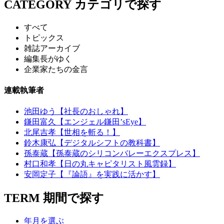
CATEGORY
カテゴリで探す
すべて
トピックス
雑誌アーカイブ
編集長がゆく
企業家たちの金言
連載執筆者
池田ゆう【社長のおしゃれ】
鎌田富久【エンジェル鎌田’sEye】
北尾吉孝【世相を斬る！】
鈴木康弘【デジタルシフトの教科書】
孫泰蔵【孫泰蔵のシリコンバレーエクスプレス】
村口和孝【日の丸キャピタリスト風雲録】
安岡定子【『論語』を実践に活かす】
TERM
期間で探す
年月を選ぶ