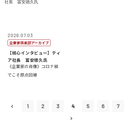
2026.07.03
企業家倶楽部アーカイブ
【核心インタビュー】ティ
ア社長 冨安徳久氏
《企業家の肖像》コロナ禍
でこそ原点回帰
1
2
3
4
5
6
7