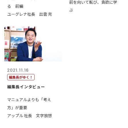
前を向いて転び、貪欲に学
る 前編
ぶ
ユーグレナ社長 出雲 充
2021.11.16
編集長がゆく！
編集長インタビュー
マニュアルよりも「考え
方」が重要
アップル 社長 文字放想