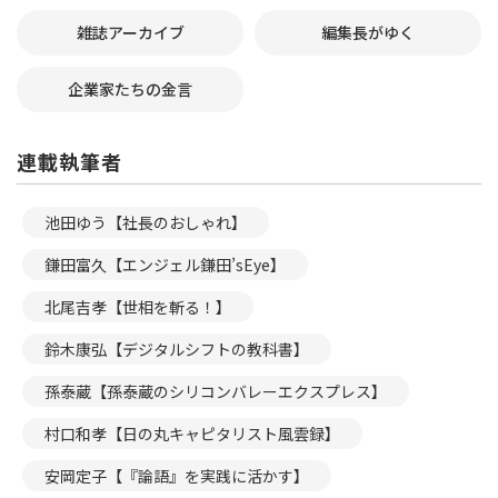
雑誌アーカイブ
編集長がゆく
企業家たちの金言
連載執筆者
池田ゆう【社長のおしゃれ】
鎌田富久【エンジェル鎌田’sEye】
北尾吉孝【世相を斬る！】
鈴木康弘【デジタルシフトの教科書】
孫泰蔵【孫泰蔵のシリコンバレーエクスプレス】
村口和孝【日の丸キャピタリスト風雲録】
安岡定子【『論語』を実践に活かす】