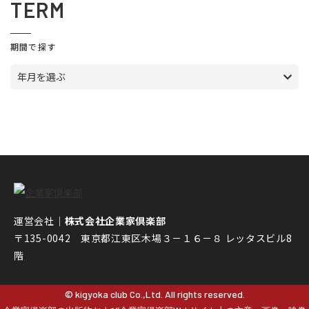
TERM
期間で探す
年月を選ぶ
運営会社｜
株式会社企業家倶楽部
〒135-0042 東京都江東区木場３－１６－８ レッタスビル8
階
© kigyoka club Co.,Ltd. All rights reserved.