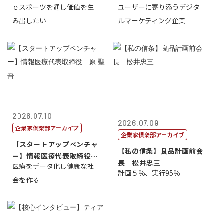
ｅスポーツを通し価値を生
ユーザーに寄り添うデジタ
表取締...
表取締役CE...
み出したい
ルマーケティング企業
2026.07.10
2026.07.09
企業家倶楽部アーカイブ
企業家倶楽部アーカイブ
【スタートアップベンチャ
【私の信条】良品計画前会
ー】情報医療代表取締役
長 松井忠三
医療をデータ化し健康な社
原 聖吾
計画５％、実行95％
会を作る