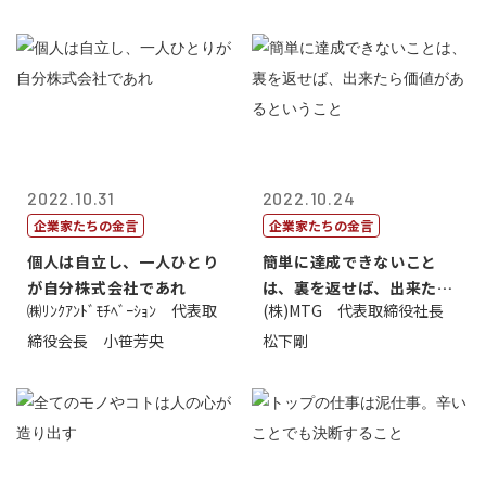
2022.10.31
2022.10.24
企業家たちの金言
企業家たちの金言
個人は自立し、一人ひとり
簡単に達成できないこと
が自分株式会社であれ
は、裏を返せば、出来たら
㈱ﾘﾝｸｱﾝﾄﾞﾓﾁﾍﾞｰｼｮﾝ 代表取
(株)MTG 代表取締役社長
価値があるとい...
締役会長 小笹芳央
松下剛