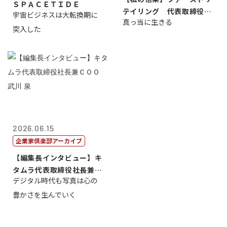
ＳＰＡＣＥＴＩＤＥ
テイリング 代表取締役会
宇宙ビジネスは大転換期に
真っ当に生きる
長兼社長 柳...
突入した
2026.06.15
企業家倶楽部アーカイブ
【編集長インタビュー】キ
タムラ代表取締役社長兼Ｃ
デジタル時代も写真は心の
ＯＯ 武川 ...
豊かさを生んでいく