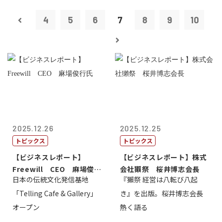
4
5
6
7
8
9
10
2025.12.26
2025.12.25
トピックス
トピックス
【ビジネスレポート】
【ビジネスレポート】株式
Freewill CEO 麻場俊行
会社獺祭 桜井博志会長
日本の伝統文化発信基地
『獺祭 経営は八転び八起
氏
「Telling Cafe & Gallery」
き』を出版。桜井博志会長
オープン
熱く語る