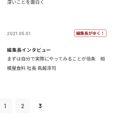
深いことを面白く
編集長がゆく！
2021.05.01
編集長インタビュー
まずは自分で実際にやってみることが信条 相
模屋食料 社長 鳥越淳司
1
2
3