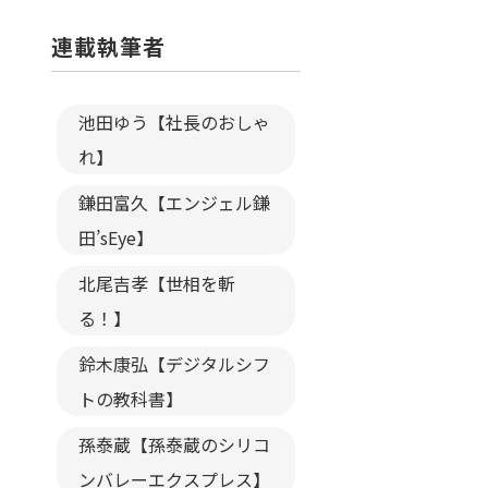
連載執筆者
池田ゆう【社長のおしゃ
れ】
鎌田富久【エンジェル鎌
田’sEye】
北尾吉孝【世相を斬
る！】
鈴木康弘【デジタルシフ
トの教科書】
孫泰蔵【孫泰蔵のシリコ
ンバレーエクスプレス】