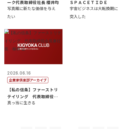
ーク代表取締役社長 櫻井均
ＳＰＡＣＥＴＩＤＥ
写真館に新たな価値を与え
宇宙ビジネスは大転換期に
たい
突入した
2026.06.16
企業家倶楽部アーカイブ
【私の信条】ファーストリ
テイリング 代表取締役会
真っ当に生きる
長兼社長 柳...