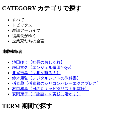
CATEGORY
カテゴリで探す
すべて
トピックス
雑誌アーカイブ
編集長がゆく
企業家たちの金言
連載執筆者
池田ゆう【社長のおしゃれ】
鎌田富久【エンジェル鎌田’sEye】
北尾吉孝【世相を斬る！】
鈴木康弘【デジタルシフトの教科書】
孫泰蔵【孫泰蔵のシリコンバレーエクスプレス】
村口和孝【日の丸キャピタリスト風雲録】
安岡定子【『論語』を実践に活かす】
TERM
期間で探す