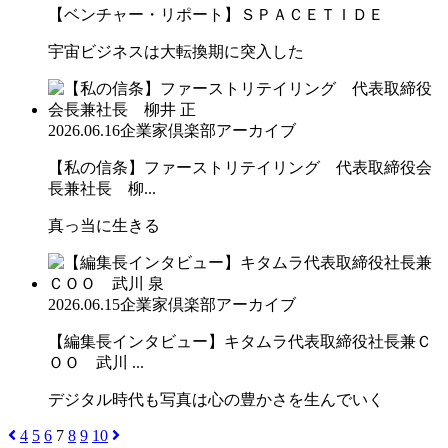
【ベンチャー・リポート】ＳＰＡＣＥＴＩＤＥ
宇宙ビジネスは大転換期に突入した
2026.06.16
企業家倶楽部アーカイブ
【私の信条】ファーストリテイリング 代表取締役会
長兼社長 柳...
真っ当に生きる
2026.06.15
企業家倶楽部アーカイブ
【編集長インタビュー】キタムラ代表取締役社長兼Ｃ
ＯＯ 武川 ...
デジタル時代も写真は心の豊かさを生んでいく
4
5
6
7
8
9
10