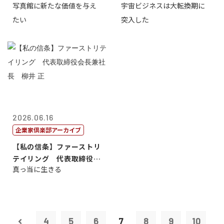
写真館に新たな価値を与え
宇宙ビジネスは大転換期に
たい
突入した
2026.06.16
企業家倶楽部アーカイブ
【私の信条】ファーストリ
テイリング 代表取締役会
真っ当に生きる
長兼社長 柳...
4
5
6
7
8
9
10