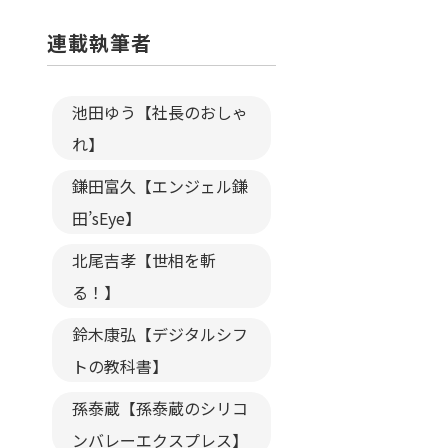
連載執筆者
池田ゆう【社長のおしゃ
れ】
鎌田富久【エンジェル鎌
田’sEye】
北尾吉孝【世相を斬
る！】
鈴木康弘【デジタルシフ
トの教科書】
孫泰蔵【孫泰蔵のシリコ
ンバレーエクスプレス】