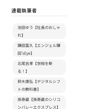
連載執筆者
池田ゆう【社長のおしゃ
れ】
鎌田富久【エンジェル鎌
田’sEye】
北尾吉孝【世相を斬
る！】
鈴木康弘【デジタルシフ
トの教科書】
孫泰蔵【孫泰蔵のシリコ
ンバレーエクスプレス】