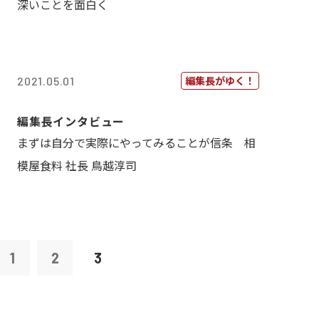
深いことを面白く
編集長がゆく！
2021.05.01
編集長インタビュー
まずは自分で実際にやってみることが信条 相
模屋食料 社長 鳥越淳司
1
2
3