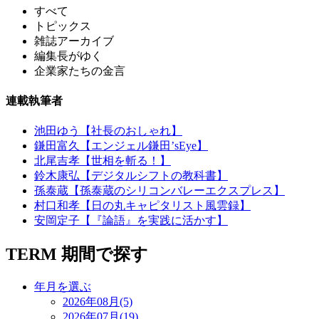
すべて
トピックス
雑誌アーカイブ
編集長がゆく
企業家たちの金言
連載執筆者
池田ゆう【社長のおしゃれ】
鎌田富久【エンジェル鎌田’sEye】
北尾吉孝【世相を斬る！】
鈴木康弘【デジタルシフトの教科書】
孫泰蔵【孫泰蔵のシリコンバレーエクスプレス】
村口和孝【日の丸キャピタリスト風雲録】
安岡定子【『論語』を実践に活かす】
TERM
期間で探す
年月を選ぶ
2026年08月(5)
2026年07月(19)